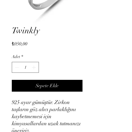
Twinkly
Fiyat
₺950,00
Adet
*
Sepete Ekle
925 ayar gümüştür. Zirkon
taşların göz alıcı parlaklığını
kaybetmemesi için
kimyasallardan uzak tutmanızı
öneririz.