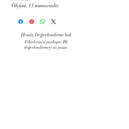
Ölçüsü, 13 numaradır.
Henüz Değerlendirme Yok
Fikirlerinizi paylaşın. İlk
değerlendirmeyi siz yazın.
Değerlendirme Yap
LUJART
Müşteri İlişkileri
İade ve değişim
Kargo ve Teslimat
Sipariş takibi
Blog ​