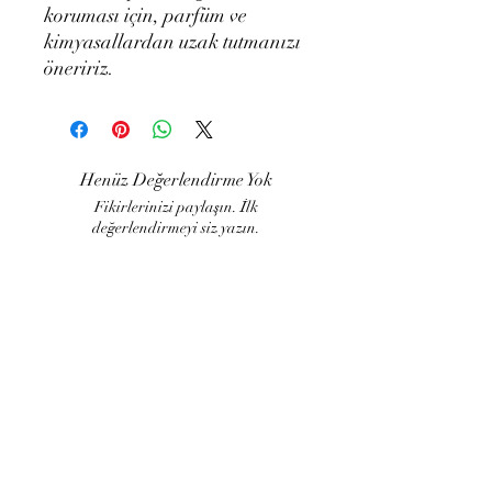
koruması için, parfüm ve
kimyasallardan uzak tutmanızı
öneririz.
Henüz Değerlendirme Yok
Fikirlerinizi paylaşın. İlk
değerlendirmeyi siz yazın.
Değerlendirme Yap
LUJART
Müşteri İlişkileri
İade ve değişim
Kargo ve Teslimat
Sipariş takibi