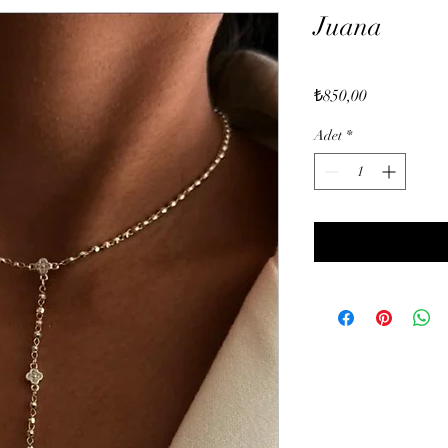
Juana
Fiyat
₺850,00
Adet
*