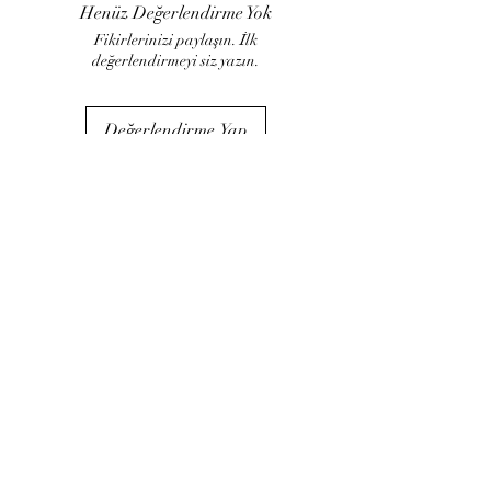
Henüz Değerlendirme Yok
Fikirlerinizi paylaşın. İlk
değerlendirmeyi siz yazın.
Değerlendirme Yap
LUJART
Müşteri İlişkileri
İade ve değişim
Kargo ve Teslimat
Sipariş takibi
Blog ​
Kurumsal
Hakkımızda
İletişim
İptal ve İade Politikası