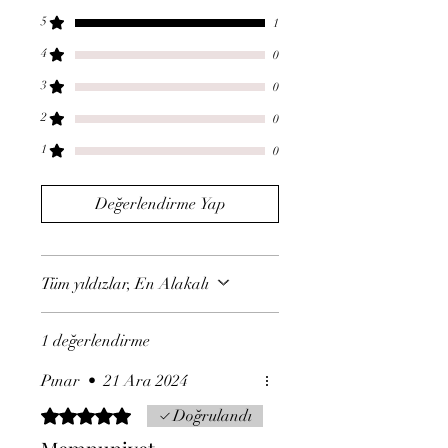
5
1
4
0
3
0
2
0
1
0
Değerlendirme Yap
Tüm yıldızlar, En Alakalı
1 değerlendirme
Pınar
•
21 Ara 2024
5 üzerinden 5 yıldız
Doğrulandı