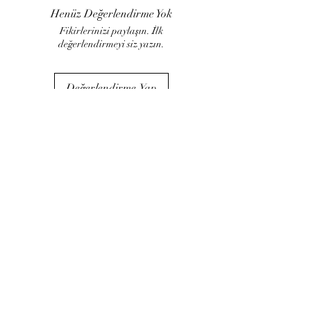
Henüz Değerlendirme Yok
Fikirlerinizi paylaşın. İlk
değerlendirmeyi siz yazın.
Değerlendirme Yap
LUJART
Müşteri İlişkileri
İade ve değişim
Kargo ve Teslimat
Sipariş takibi
Blog ​
Kurumsal
Hakkımızda
İletişim
İptal ve İade Politikası