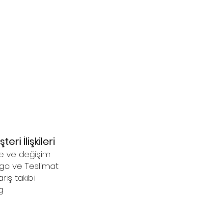
teri İlişkileri
e ve değişim
go ve Teslimat
ariş takibi
 ​